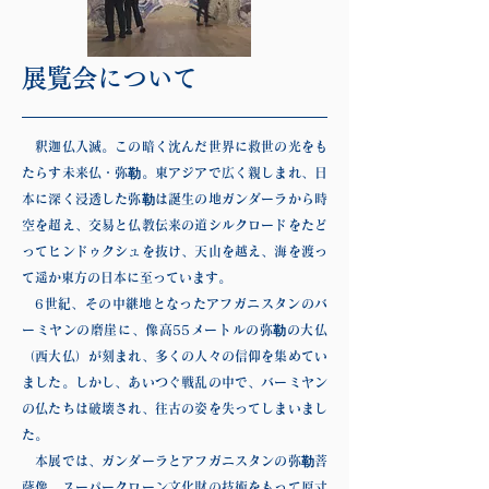
展覧会について
釈迦仏入滅。この暗く沈んだ世界に救世の光をも
たらす未来仏・弥勒。東アジアで広く親しまれ、日
本に深く浸透した弥勒は誕生の地ガンダーラから時
空を超え、交易と仏教伝来の道シルクロードをたど
ってヒンドゥクシュを抜け、天山を越え、海を渡っ
て遥か東方の日本に至っています。
6世紀、その中継地となったアフガニスタンのバ
ーミヤンの磨崖に、像高55メートルの弥勒の大仏
（西大仏）が刻まれ、多くの人々の信仰を集めてい
ました。しかし、あいつぐ戦乱の中で、バーミヤン
の仏たちは破壊され、往古の姿を失ってしまいまし
た。
本展では、ガンダーラとアフガニスタンの弥勒菩
薩像、スーパークローン文化財の技術をもって原寸