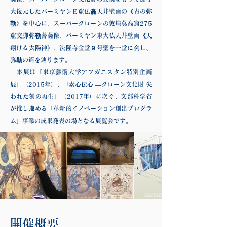
大復元したバーミヤンＥ窟仏龕天井壁画の《青の弥
勒》を中心に、スーパークローンの敦煌莫高窟275
窟交脚弥勒菩薩像、バーミヤン東大仏天井壁画《天
翔ける太陽神》、法隆寺金堂９号壁を一堂に会し、
弥勒の道を辿ります。
本展は「東京藝術大学アフガニスタン特別企画
展」（2015年）、「素心伝心 —クローン文化財 失
われた刻の再生」（2017年）に次ぐ、文部科学省
が推し進める「革新的イノベーション創出プログラ
ム」事業の成果発表の場となる展覧会です。
開催概要