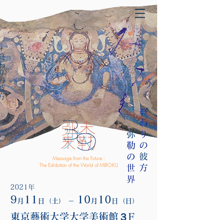
わりの彼方
Message from the Future :
The Exhibition of the World of MIROKU
2021年
9
11
10
10
月
日（土） －
月
日（日）
東京藝術大学大学美術館３F