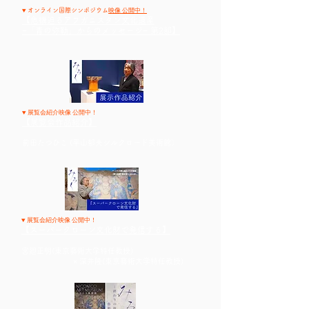
▼
映像 公開中！
オンライン国際シンポジウム
【危機迫るアフガニスタン文化遺産
−「青の弥勒」からのメッセージ− 第2部】
▼ 展覧会紹介映像 公開中！
【展覧会作品紹介】
前田たつひこ (平山郁夫シルクロード美術館）
▼ 展覧会紹介映像 公開中！
【スーパークローン文化財で発信する】
宮廻正明(東京藝術大学特任教授)
​ × 深井隆(東京藝術大学特任教授)