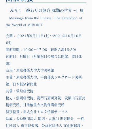
「みろく - 終わりの彼方 弥勒の世界 −」展
Message from the Future: The Exhibition of
the World of MIROKU
会期： 2021年9月11日(土)〜2021年10月10日
(日)
開館時間：10:00〜17:00（最終入場16:30
）
休館日：月曜日（月曜祝日の場合は開館、翌日休
館
）
会場：東京藝術大学大学美術館
主催：東京藝術大学、平山郁夫シルクロード美術
館、日本経済新聞社
共催：敦煌研究院
協力：雲岡研究院、龍門石窟研究院、麦積山石窟芸
術研究所、甘粛炳霊寺文物保護研究所
特別協賛：株式会社ミロク情報サービス
助成：公益財団法人 関西・大阪21世紀協会、一般
社団法人 東京倶楽部、公益財団法人 文化財保護・