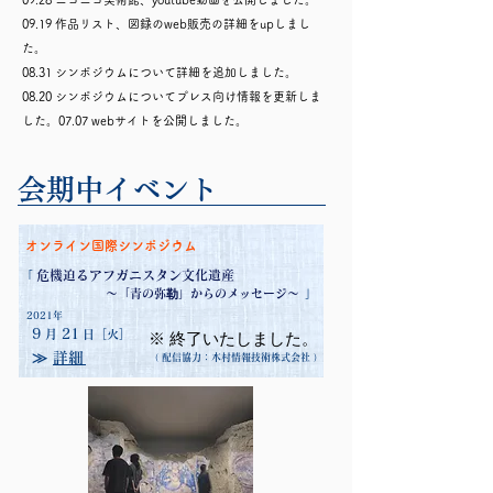
09.19 作品リスト、図録のweb販売の詳細をupしまし
た。
08.31 シンポジウムについて詳細を追加しました。
08.20 シンポジウムについてプレス向け情報を更新しま
した。07.07 webサイトを公開しました。
会期中イベント
オンライン国際シンポジウム
「
危機迫るアフガニスタン文化遺産
」
～「青の弥勒」からのメッセージ～
2021年
9
21
月
日
［火］
※ 終了いたしました。
≫
詳細
（ 配信協力：木村情報技術株式会社 ）