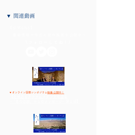
▼ 関連動画
【公式SNS】
最新情報や作品の制作風景を公開中！
/
\フォローしてね！
▼
映像 公開中！
オンライン国際シンポジウム
【危機迫るアフガニスタン文化遺産
−「青の弥勒」からのメッセージ− 第１部】